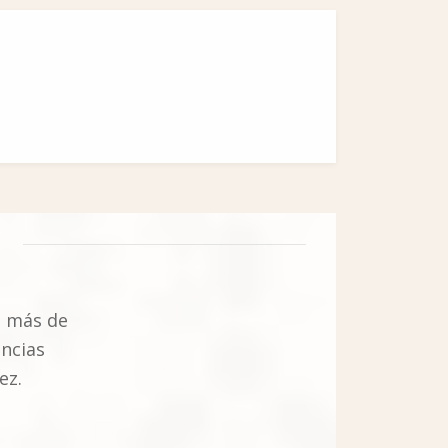
n más de
encias
ez.