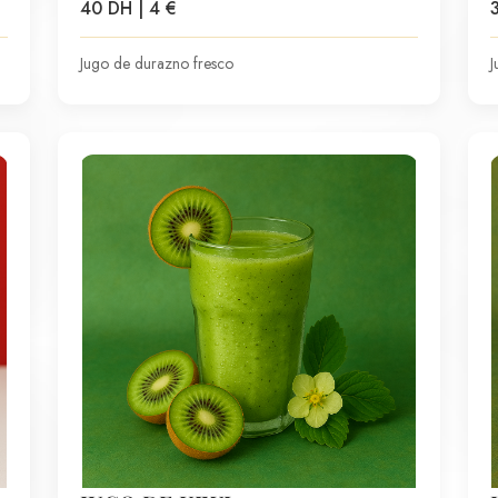
40 DH | 4 €
Jugo de durazno fresco
J