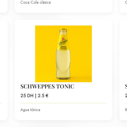
Coca Cola clásica
C
SCHWEPPES TONIC
25 DH | 2.5 €
Agua tónica
R