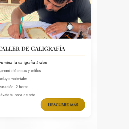
TALLER DE CALIGRAFÍA
omina la caligrafía árabe
prende técnicas y estilos
ncluye materiales
uración: 2 horas
lévate tu obra de arte
Descubre más