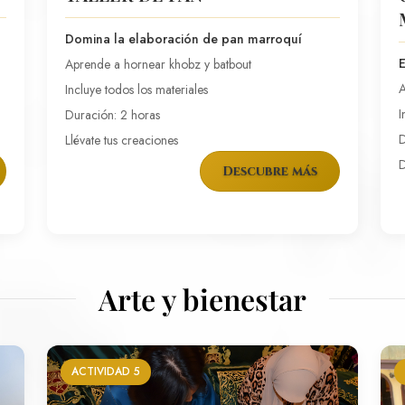
Domina la elaboración de pan marroquí
E
Aprende a hornear khobz y batbout
A
Incluye todos los materiales
I
Duración: 2 horas
D
Llévate tus creaciones
D
Descubre más
Arte y bienestar
ACTIVIDAD 5