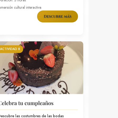
uración: 3 horas
nmersión cultural interactiva
Descubre más
ACTIVIDAD 8
Celebra tu cumpleaños
escubre las costumbres de las bodas