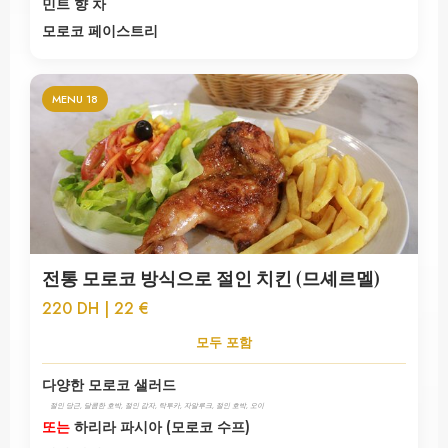
민트 향 차
모로코 페이스트리
MENU 18
전통 모로코 방식으로 절인 치킨 (므셰르멜)
220 DH | 22 €
모두 포함
다양한 모로코 샐러드
절인 당근, 달콤한 호박, 절인 감자, 탁투카, 자알루크, 절인 호박, 오이
또는
하리라 파시아 (모로코 수프)