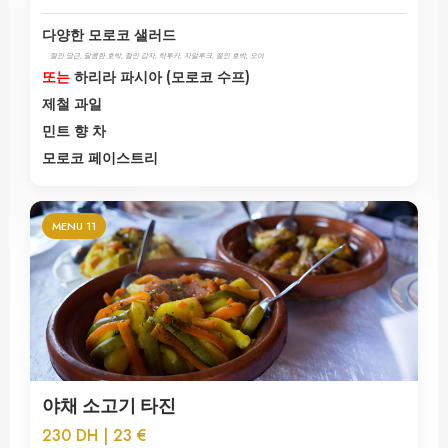
다양한 모로코 샐러드
절인 당근, 달콤한 호박, 절인 감자, 탁투카, 자알루크, 절인 호박, 오이
또는
하리라 파시아 (모로코 수프)
제철 과일
민트 향 차
모로코 페이스트리
MENU 11
야채 소고기 타진
230 DH | 23 €