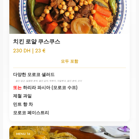
치킨 로얄 쿠스쿠스
230 DH | 23 €
모두 포함
다양한 모로코 샐러드
절인 당근, 달콤한 호박, 절인 감자, 탁투카, 자알루크, 절인 호박, 오이
또는
하리라 파시아 (모로코 수프)
제철 과일
민트 향 차
모로코 페이스트리
MENU 16