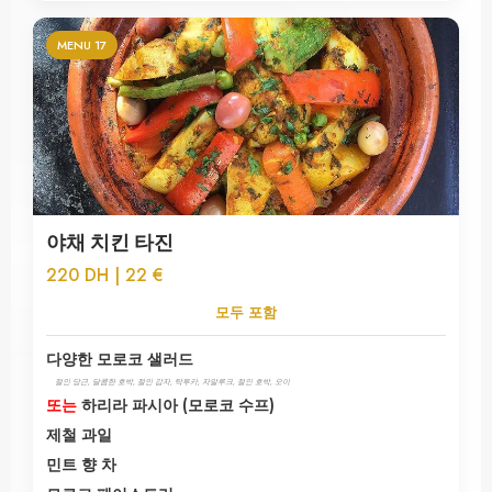
MENU 17
야채 치킨 타진
220 DH | 22 €
모두 포함
다양한 모로코 샐러드
절인 당근, 달콤한 호박, 절인 감자, 탁투카, 자알루크, 절인 호박, 오이
또는
하리라 파시아 (모로코 수프)
제철 과일
민트 향 차