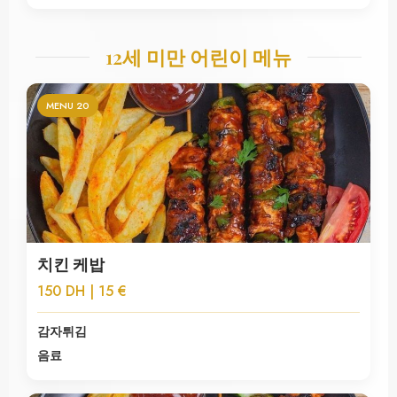
12세 미만 어린이 메뉴
MENU 20
치킨 케밥
150 DH | 15 €
감자튀김
음료