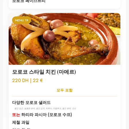
모로코 페이스트리
MENU 19
모로코 스타일 치킨 (마메르)
220 DH | 22 €
모두 포함
다양한 모로코 샐러드
절인 당근, 달콤한 호박, 절인 감자, 탁투카, 자알루크, 절인 호박, 오이
또는
하리라 파시아 (모로코 수프)
제철 과일