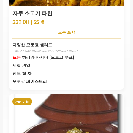
자두 소고기 타진
220 DH | 22 €
모두 포함
다양한 모로코 샐러드
절인 당근, 달콤한 호박, 절인 감자, 탁투카, 자알루크, 절인 호박, 오이
또는
하리라 파시아 (모로코 수프)
제철 과일
민트 향 차
모로코 페이스트리
MENU 15