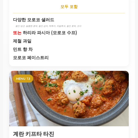
모두 포함
다양한 모로코 샐러드
절인 당근, 달콤한 호박, 절인 감자, 탁투카, 자알루크, 절인 호박, 오이
또는
하리라 파시아 (모로코 수프)
제철 과일
민트 향 차
모로코 페이스트리
MENU 13
계란 키프타 타진