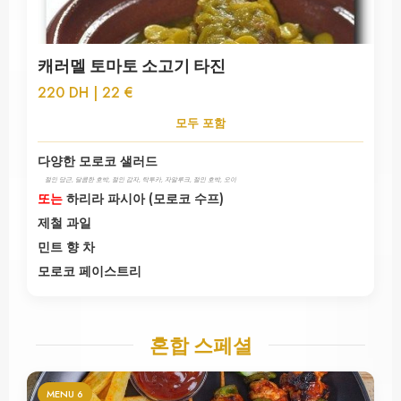
캐러멜 토마토 소고기 타진
220 DH | 22 €
모두 포함
다양한 모로코 샐러드
절인 당근, 달콤한 호박, 절인 감자, 탁투카, 자알루크, 절인 호박, 오이
또는
하리라 파시아 (모로코 수프)
제철 과일
민트 향 차
모로코 페이스트리
혼합 스페셜
MENU 6