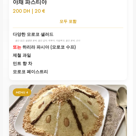
야채 파스티야
200 DH | 20 €
모두 포함
다양한 모로코 샐러드
절인 당근, 달콤한 호박, 절인 감자, 탁투카, 자알루크, 절인 호박, 오이
또는
하리라 파시아 (모로코 수프)
제철 과일
민트 향 차
모로코 페이스트리
MENU 4