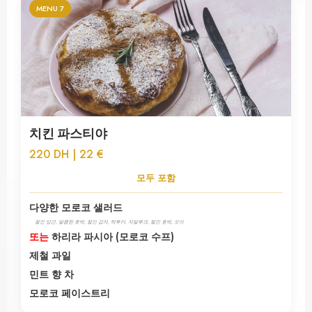
MENU 7
치킨 파스티야
220 DH | 22 €
모두 포함
다양한 모로코 샐러드
절인 당근, 달콤한 호박, 절인 감자, 탁투카, 자알루크, 절인 호박, 오이
또는
하리라 파시아 (모로코 수프)
제철 과일
민트 향 차
모로코 페이스트리