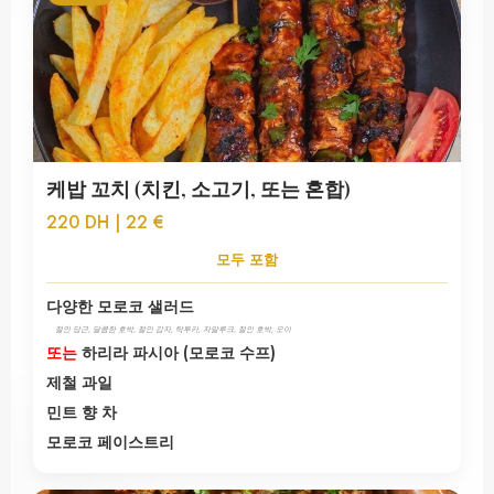
케밥 꼬치 (치킨, 소고기, 또는 혼합)
220 DH | 22 €
모두 포함
다양한 모로코 샐러드
절인 당근, 달콤한 호박, 절인 감자, 탁투카, 자알루크, 절인 호박, 오이
또는
하리라 파시아 (모로코 수프)
제철 과일
민트 향 차
모로코 페이스트리