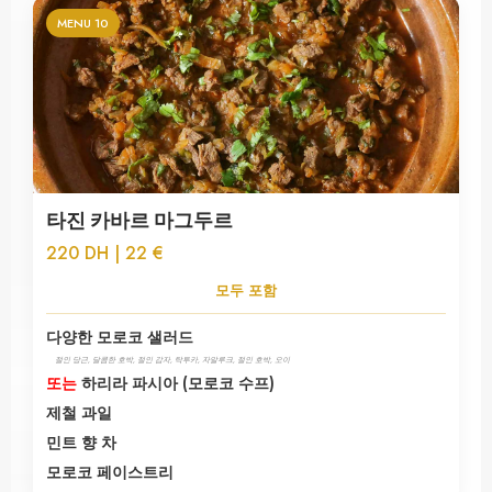
MENU 10
타진 카바르 마그두르
220 DH | 22 €
모두 포함
다양한 모로코 샐러드
절인 당근, 달콤한 호박, 절인 감자, 탁투카, 자알루크, 절인 호박, 오이
또는
하리라 파시아 (모로코 수프)
제철 과일
민트 향 차
모로코 페이스트리