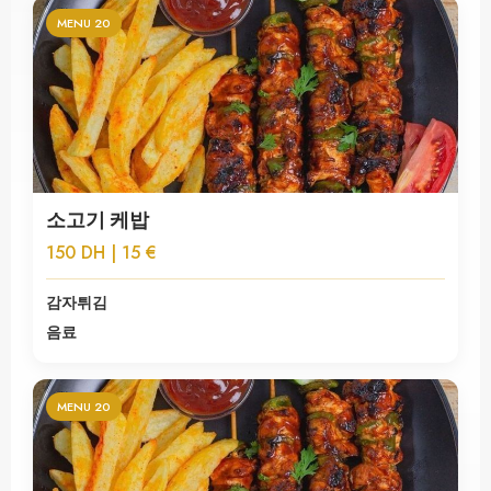
MENU 20
소고기 케밥
150 DH | 15 €
감자튀김
음료
MENU 20