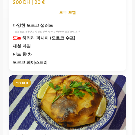
200 DH | 20 €
모두 포함
다양한 모로코 샐러드
절인 당근, 달콤한 호박, 절인 감자, 탁투카, 자알루크, 절인 호박, 오이
또는
하리라 파시아 (모로코 수프)
제철 과일
민트 향 차
모로코 페이스트리
MENU 3