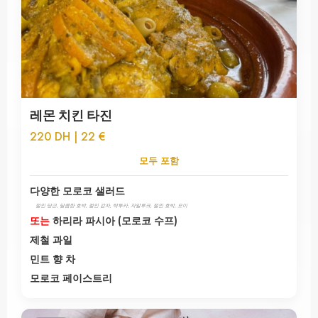
레몬 치킨 타진
220 DH | 22 €
모두 포함
다양한 모로코 샐러드
절인 당근, 달콤한 호박, 절인 감자, 탁투카, 자알루크, 절인 호박, 오이
또는
하리라 파시아 (모로코 수프)
제철 과일
민트 향 차
모로코 페이스트리