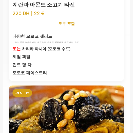
계란과 아몬드 소고기 타진
220 DH | 22 €
모두 포함
다양한 모로코 샐러드
절인 당근, 달콤한 호박, 절인 감자, 탁투카, 자알루크, 절인 호박, 오이
또는
하리라 파시아 (모로코 수프)
제철 과일
민트 향 차
모로코 페이스트리
MENU 12