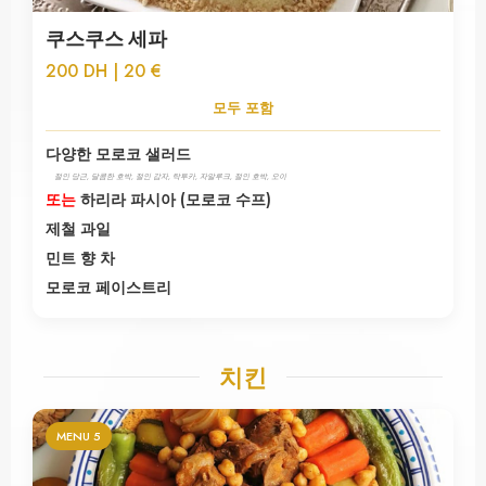
쿠스쿠스 세파
200 DH | 20 €
모두 포함
다양한 모로코 샐러드
절인 당근, 달콤한 호박, 절인 감자, 탁투카, 자알루크, 절인 호박, 오이
또는
하리라 파시아 (모로코 수프)
제철 과일
민트 향 차
모로코 페이스트리
치킨
MENU 5