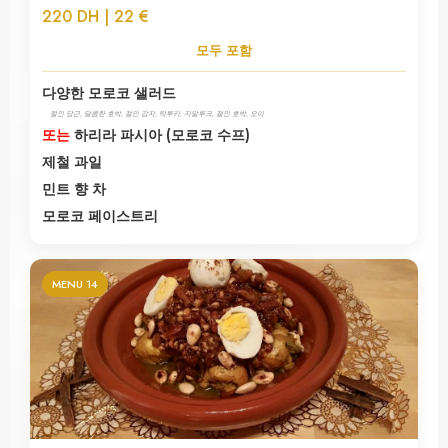
220 DH | 22 €
모두 포함
다양한 모로코 샐러드
절인 당근, 달콤한 호박, 절인 감자, 탁투카, 자알루크, 절인 호박, 오이
또는
하리라 파시아 (모로코 수프)
제철 과일
민트 향 차
모로코 페이스트리
MENU 14