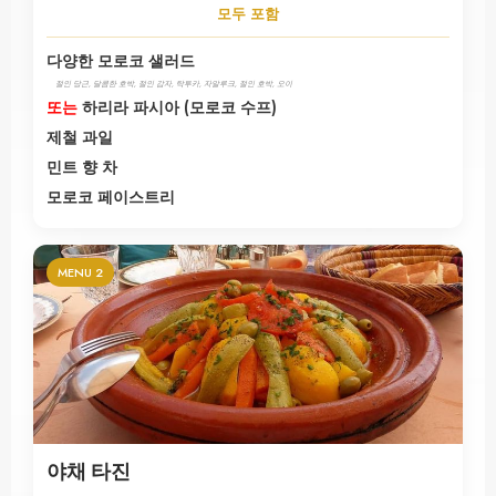
모두 포함
다양한 모로코 샐러드
절인 당근, 달콤한 호박, 절인 감자, 탁투카, 자알루크, 절인 호박, 오이
또는
하리라 파시아 (모로코 수프)
제철 과일
민트 향 차
모로코 페이스트리
MENU 2
야채 타진