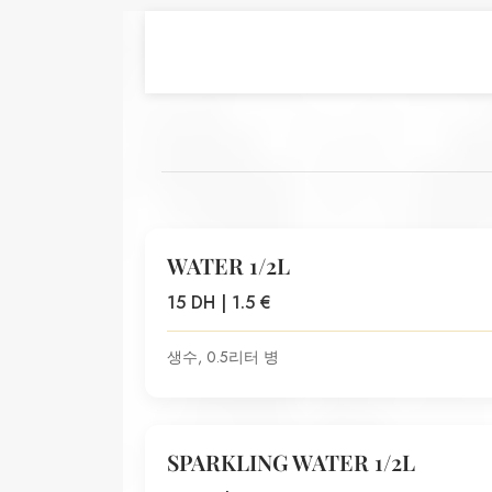
WATER 1/2L
15 DH | 1.5 €
생수, 0.5리터 병
SPARKLING WATER 1/2L