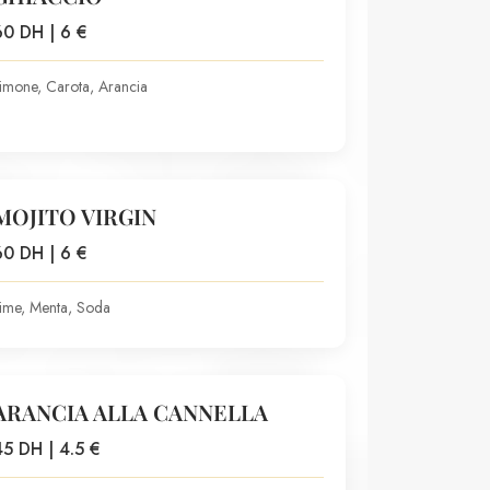
60 DH | 6 €
imone, Carota, Arancia
MOJITO VIRGIN
60 DH | 6 €
ime, Menta, Soda
ARANCIA ALLA CANNELLA
45 DH | 4.5 €