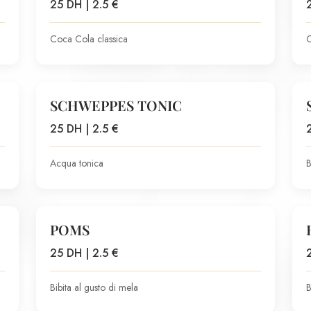
25 DH | 2.5 €
Coca Cola classica
C
SCHWEPPES TONIC
25 DH | 2.5 €
Acqua tonica
B
POMS
25 DH | 2.5 €
Bibita al gusto di mela
B