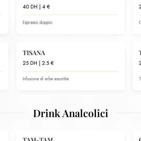
40 DH | 4 €
Espresso doppio
C
TISANA
25 DH | 2.5 €
Infusione di erbe assortite
T
Drink Analcolici
TAM-TAM