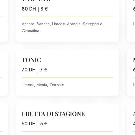
80 DH | 8 €
Ananas, Banana, Limone, Arancia, Sciroppo di
L
Granatina
TONIC
70 DH | 7 €
Limone, Menta, Zenzero
L
FRUTTA DI STAGIONE
50 DH | 5 €